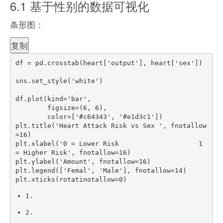
6.1 基于性别的数据可视化
条形图：
复制
df 
=
 pd
.
crosstab
(
heart
[
'output'
]
,
 heart
[
'sex'
]
)
sns
.
set_style
(
'white'
)
df
.
plot
(
kind
=
'bar'
,
        figsize
=
(
6
,
6
)
,
        color
=
[
'#c64343'
,
'#e1d3c1'
]
)
plt
.
title
(
'Heart Attack Risk vs Sex '
,
 fnotallow
=
16
)
plt
.
xlabel
(
'0 = Lower Risk                    1 
= Higher Risk'
,
 fnotallow
=
16
)
plt
.
ylabel
(
'Amount'
,
 fnotallow
=
16
)
plt
.
legend
(
[
'Femal'
,
'Male'
]
,
 fnotallow
=
14
)
plt
.
xticks
(
rotatinotallow
=
0
)
1.
2.