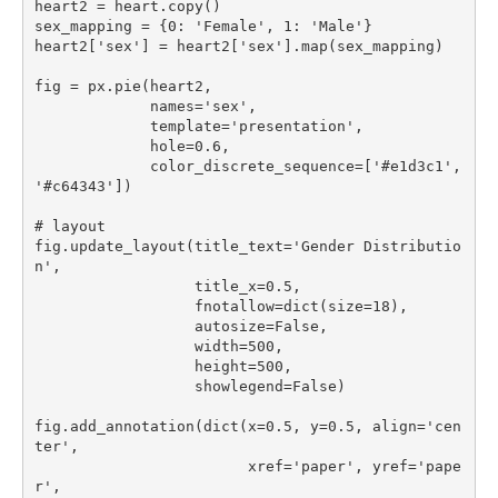
heart2 
=
 heart
.
copy
(
)
sex_mapping 
=
 {
0
: 
'Female'
,
1
: 
'Male'
}

heart2
[
'sex'
]
=
 heart2
[
'sex'
]
.
map
(
sex_mapping
)
fig 
=
 px
.
pie
(
heart2
,
             names
=
'sex'
,
             template
=
'presentation'
,
             hole
=
0.6
,
             color_discrete_sequence
=
[
'#e1d3c1'
,
'#c64343'
]
)
# layout
fig
.
update_layout
(
title_text
=
'Gender Distributio
n'
,
                  title_x
=
0.5
,
                  fnotallow
=
dict
(
size
=
18
)
,
                  autosize
=
False
,
                  width
=
500
,
                  height
=
500
,
                  showlegend
=
False
)
fig
.
add_annotation
(
dict
(
x
=
0.5
,
 y
=
0.5
,
 align
=
'cen
ter'
,
                        xref
=
'paper'
,
 yref
=
'pape
r'
,