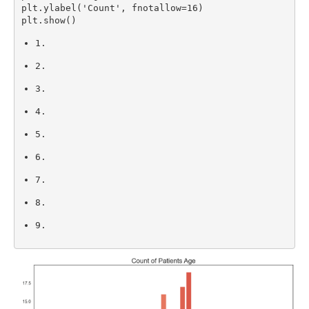
plt
.
ylabel
(
'Count'
,
 fnotallow
=
16
)
plt
.
show
(
)
1.
2.
3.
4.
5.
6.
7.
8.
9.