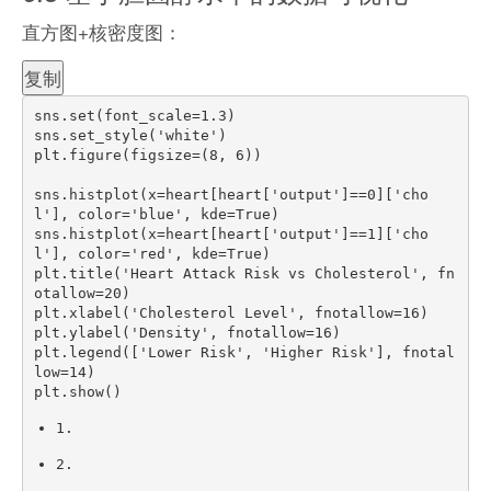
直方图+核密度图：
复制
sns
.
set
(
font_scale
=
1.3
)
sns
.
set_style
(
'white'
)
plt
.
figure
(
figsize
=
(
8
,
6
)
)
sns
.
histplot
(
x
=
heart
[
heart
[
'output'
]
=
=
0
]
[
'cho
l'
]
,
 color
=
'blue'
,
 kde
=
True
)
sns
.
histplot
(
x
=
heart
[
heart
[
'output'
]
=
=
1
]
[
'cho
l'
]
,
 color
=
'red'
,
 kde
=
True
)
plt
.
title
(
'Heart Attack Risk vs Cholesterol'
,
 fn
otallow
=
20
)
plt
.
xlabel
(
'Cholesterol Level'
,
 fnotallow
=
16
)
plt
.
ylabel
(
'Density'
,
 fnotallow
=
16
)
plt
.
legend
(
[
'Lower Risk'
,
'Higher Risk'
]
,
 fnotal
low
=
14
)
plt
.
show
(
)
1.
2.