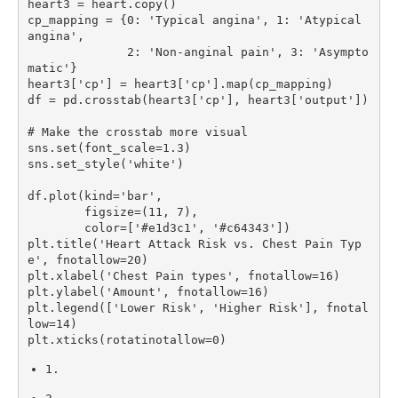
heart3 
=
 heart
.
copy
(
)
cp_mapping 
=
 {
0
: 
'Typical angina'
,
1
: 
'Atypical 
angina'
,
2
: 
'Non-anginal pain'
,
3
: 
'Asympto
matic'
}

heart3
[
'cp'
]
=
 heart3
[
'cp'
]
.
map
(
cp_mapping
)
df 
=
 pd
.
crosstab
(
heart3
[
'cp'
]
,
 heart3
[
'output'
]
)
# Make the crosstab more visual
sns
.
set
(
font_scale
=
1.3
)
sns
.
set_style
(
'white'
)
df
.
plot
(
kind
=
'bar'
,
        figsize
=
(
11
,
7
)
,
        color
=
[
'#e1d3c1'
,
'#c64343'
]
)
plt
.
title
(
'Heart Attack Risk vs. Chest Pain Typ
e'
,
 fnotallow
=
20
)
plt
.
xlabel
(
'Chest Pain types'
,
 fnotallow
=
16
)
plt
.
ylabel
(
'Amount'
,
 fnotallow
=
16
)
plt
.
legend
(
[
'Lower Risk'
,
'Higher Risk'
]
,
 fnotal
low
=
14
)
plt
.
xticks
(
rotatinotallow
=
0
)
1.