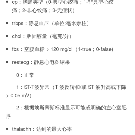
cp：胸痛类型（0-典型心绞痛；1-非典型心绞
痛；2-非心绞痛；3-无症状）
trbps：静息血压（单位:毫米汞柱）
chol：胆固醇量（毫克/分）
fbs：空腹血糖 > 120 mg/dl（1-true；0-false)
restecg：静息心电图结果
0：正常
1：ST-T波异常（T 波反转和/或 ST 波升高或下降
> 0.05 mV）
2：根据埃斯蒂斯标准显示可能或明确的左心室肥
厚
thalachh：达到的最大心率