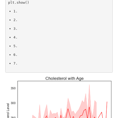
plt
.
show
(
)
1.
2.
3.
4.
5.
6.
7.