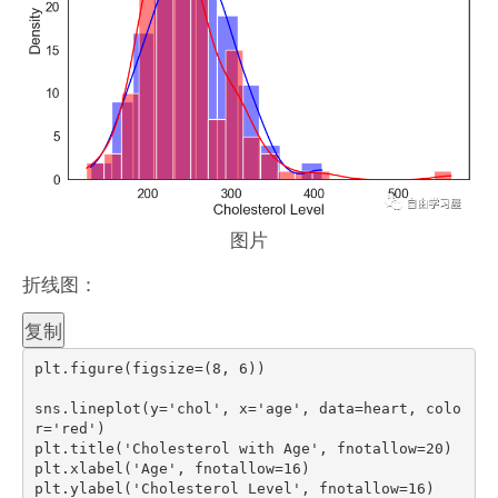
图片
折线图：
复制
plt
.
figure
(
figsize
=
(
8
,
6
)
)
sns
.
lineplot
(
y
=
'chol'
,
 x
=
'age'
,
data
=
heart
,
 colo
r
=
'red'
)
plt
.
title
(
'Cholesterol with Age'
,
 fnotallow
=
20
)
plt
.
xlabel
(
'Age'
,
 fnotallow
=
16
)
plt
.
ylabel
(
'Cholesterol Level'
,
 fnotallow
=
16
)