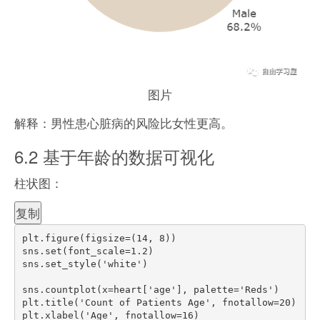
图片
解释：男性患心脏病的风险比女性更高。
6.2 基于年龄的数据可视化
柱状图：
复制
plt
.
figure
(
figsize
=
(
14
,
8
)
)
sns
.
set
(
font_scale
=
1.2
)
sns
.
set_style
(
'white'
)
sns
.
countplot
(
x
=
heart
[
'age'
]
,
 palette
=
'Reds'
)
plt
.
title
(
'Count of Patients Age'
,
 fnotallow
=
20
)
plt
.
xlabel
(
'Age'
,
 fnotallow
=
16
)