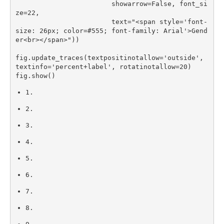
                        showarrow
=
False
,
 font_si
ze
=
22
,
text
=
"<span style='font-
size: 26px; color=#555; font-family: Arial'>Gend
er<br></span>"
)
)
fig
.
update_traces
(
textpositinotallow
=
'outside'
,
textinfo
=
'percent+label'
,
 rotatinotallow
=
20
)
fig
.
show
(
)
1.
2.
3.
4.
5.
6.
7.
8.