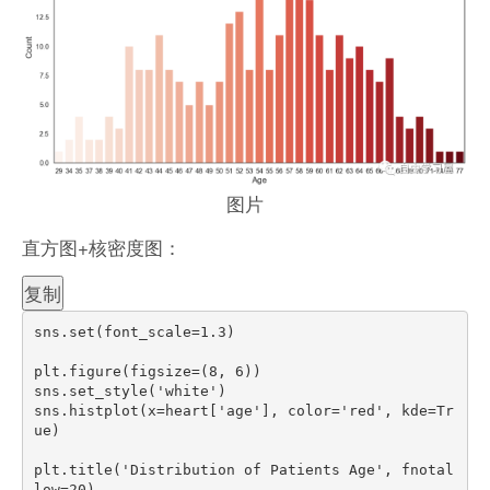
图片
直方图+核密度图：
复制
sns
.
set
(
font_scale
=
1.3
)
plt
.
figure
(
figsize
=
(
8
,
6
)
)
sns
.
set_style
(
'white'
)
sns
.
histplot
(
x
=
heart
[
'age'
]
,
 color
=
'red'
,
 kde
=
Tr
ue
)
plt
.
title
(
'Distribution of Patients Age'
,
 fnotal
low
=
20
)