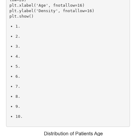
plt
.
xlabel
(
'Age'
,
 fnotallow
=
16
)
plt
.
ylabel
(
'Density'
,
 fnotallow
=
16
)
plt
.
show
(
)
1.
2.
3.
4.
5.
6.
7.
8.
9.
10.