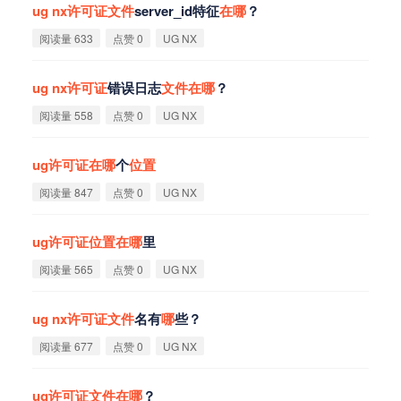
ug
nx
许
可
证
文
件
server_id特征
在
哪
？
阅读量 633
点赞 0
UG NX
ug
nx
许
可
证
错误日志
文
件
在
哪
？
阅读量 558
点赞 0
UG NX
ug
许
可
证
在
哪
个
位
置
阅读量 847
点赞 0
UG NX
ug
许
可
证
位
置
在
哪
里
阅读量 565
点赞 0
UG NX
ug
nx
许
可
证
文
件
名有
哪
些？
阅读量 677
点赞 0
UG NX
ug
许
可
证
文
件
在
哪
？