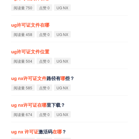
阅读量 750
点赞 0
UG NX
ug
许
可
证
文
件
在
哪
阅读量 458
点赞 0
UG NX
ug
许
可
证
文
件
位
置
阅读量 504
点赞 0
UG NX
ug
nx
许
可
证
文
件
路径有
哪
些？
阅读量 585
点赞 0
UG NX
ug
nx
许
可
证
在
哪
里下载？
阅读量 674
点赞 0
UG NX
ug
nx
许
可
证
激活码
在
哪
？