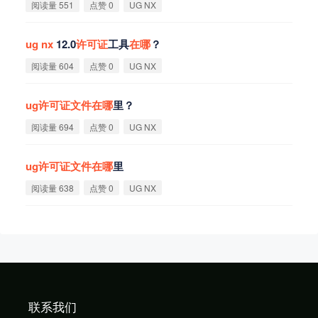
阅读量 551
点赞 0
UG NX
ug
nx
12.0
许
可
证
工具
在
哪
？
阅读量 604
点赞 0
UG NX
ug
许
可
证
文
件
在
哪
里？
阅读量 694
点赞 0
UG NX
ug
许
可
证
文
件
在
哪
里
阅读量 638
点赞 0
UG NX
联系我们