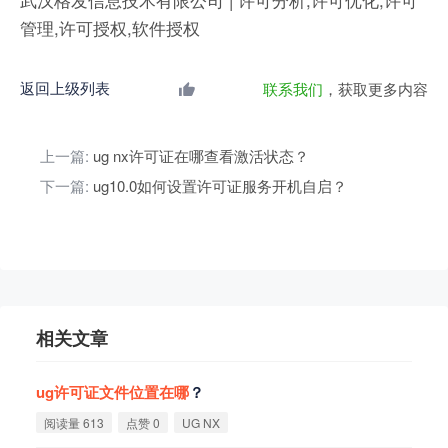
管理,许可授权,软件授权
返回上级列表
联系我们
，获取更多内容
上一篇:
ug nx许可证在哪查看激活状态？
下一篇:
ug10.0如何设置许可证服务开机自启？
相关文章
ug
许
可
证
文
件
位
置
在
哪
？
阅读量 613
点赞 0
UG NX